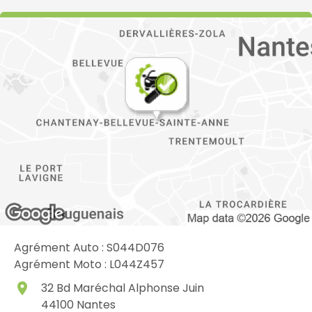
Agrément Auto : S044D076
Agrément Moto : L044Z457
place
32 Bd Maréchal Alphonse Juin
44100
Nantes