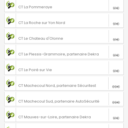
76€
La Pommeraye
CT La Pommeraye
91€
76€
La Roche sur Yon
CT La Roche sur Yon Nord
91€
76€
Le Chateau d'Olonne
CT Le Chateau d'Olonne
91€
76€
Le Plessis-Grammoire
CT Le Plessis-Grammoire, partenaire Dekra
91€
76€
Le Poiré sur Vie
CT Le Poiré sur Vie
91€
64€
Machecoul-Saint-Même
CT Machecoul Nord, partenaire Sécuritest
89€
74€
Machecoul-Saint-Même
CT Machecoul Sud, partenaire AutoSécurité
89€
74€
Mauves-sur-Loire
CT Mauves-sur-Loire, partenaire Dekra
91€
70€