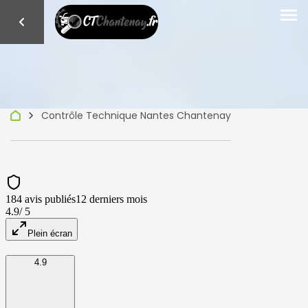
menu
keyboard_arrow_right
Contrôle Technique Nantes Chantenay