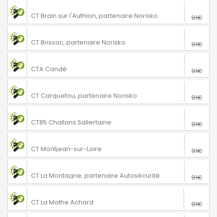
76€
Loire-Authion
CT Brain sur l'Authion, partenaire Norisko
91€
76€
Brissac Loire Aubance
CT Brissac, partenaire Norisko
91€
76€
Angrie
CTA Candé
91€
76€
Carquefou
CT Carquefou, partenaire Norisko
91€
76€
Challans
CT85 Challans Sallertaine
91€
76€
Mauges-sur-Loire
CT Montjean-sur-Loire
91€
76€
La Montagne
CT La Montagne, partenaire Autosécurité
91€
69€
La Mothe Achard
CT La Mothe Achard
91€