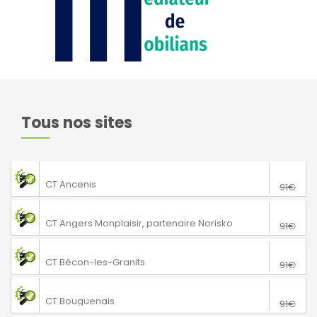
Tous nos sites
76€
Saint-Gereon
CT Ancenis
91€
76€
Angers
CT Angers Monplaisir, partenaire Norisko
91€
76€
Bécon-les-Granits
CT Bécon-les-Granits
91€
76€
Bouguenais
CT Bouguenais
91€