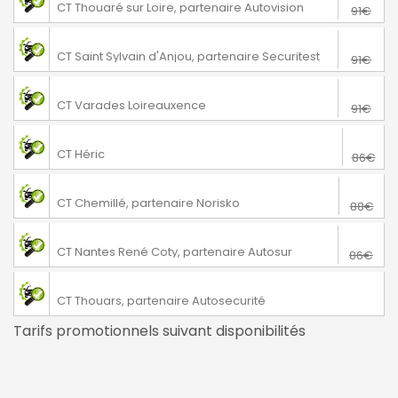
CT Thouaré sur Loire, partenaire Autovision
91€
76€
Verrières-en-Anjou
CT Saint Sylvain d'Anjou, partenaire Securitest
91€
76€
Varades
CT Varades Loireauxence
91€
71€
Héric
CT Héric
86€
73€
Chemillé
CT Chemillé, partenaire Norisko
88€
76€
Nantes
CT Nantes René Coty, partenaire Autosur
86€
Thouars
CT Thouars, partenaire Autosecurité
Tarifs promotionnels suivant disponibilités