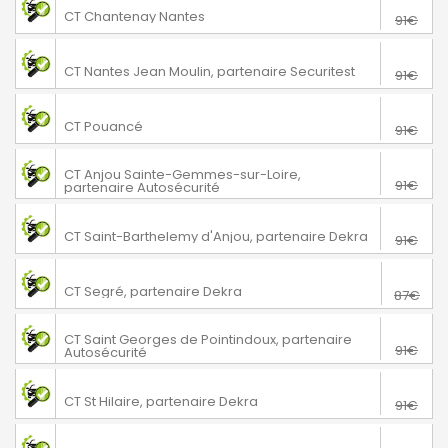
Nantes
CT Chantenay Nantes
91€
76€
Nantes
CT Nantes Jean Moulin, partenaire Securitest
91€
76€
Pouancé
CT Pouancé
91€
Sainte Gemmes sur Loire
76€
CT Anjou Sainte-Gemmes-sur-Loire,
91€
partenaire Autosécurité
76€
Saint-Barthélemy d'Anjou
CT Saint-Barthelemy d'Anjou, partenaire Dekra
91€
72€
Segré-en-Anjou Bleu
CT Segré, partenaire Dekra
87€
Saint-Georges-de-Pointindoux
76€
CT Saint Georges de Pointindoux, partenaire
91€
Autosécurité
76€
Saint-Hilaire-de-Riez
CT St Hilaire, partenaire Dekra
91€
76€
Thouaré sur Loire